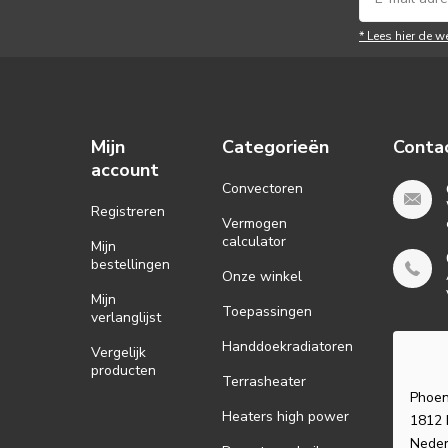
* Lees hier de w
Mijn
Categorieën
Conta
account
Convectoren
Registreren
Vermogen
calculator
Mijn
bestellingen
Onze winkel
Mijn
Toepassingen
verlanglijst
Handdoekradiatoren
Vergelijk
producten
Terrasheater
Phoen
Heaters high power
1812 
Neder