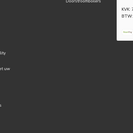
Doorstroomboilers
KVK: 
BTW:
lity
et uw
s