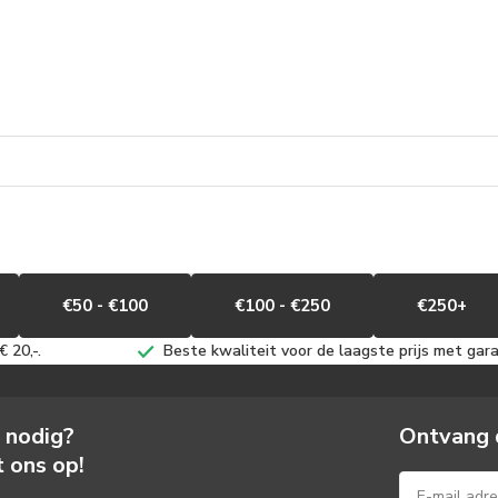
€50 - €100
€100 - €250
€250+
 20,-.
Beste kwaliteit voor de laagste prijs met gara
s nodig?
Ontvang 
 ons op!