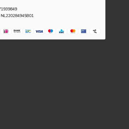
71939849
 NL220284945B01