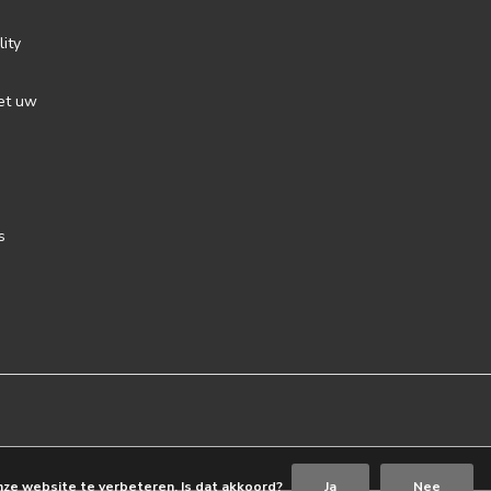
lity
et uw
s
nze website te verbeteren. Is dat akkoord?
Ja
Nee