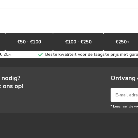
€50 - €100
€100 - €250
€250+
 20,-.
Beste kwaliteit voor de laagste prijs met gara
s nodig?
Ontvang 
 ons op!
* Lees hier de w