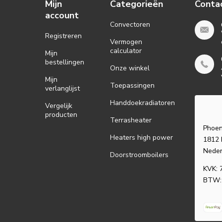
Mijn
Categorieën
Conta
account
Convectoren
Registreren
Vermogen
calculator
Mijn
bestellingen
Onze winkel
Mijn
Toepassingen
verlanglijst
Handdoekradiatoren
Vergelijk
producten
Terrasheater
Phoen
Heaters high power
1812 
Neder
Doorstroomboilers
KVK: 
BTW: