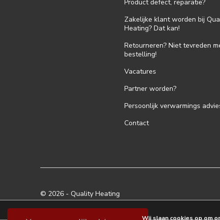
Product defect, reparatie?
Zakelijke klant worden bij Qua
Heating? Dat kan!
Retourneren? Niet tevreden m
bestelling!
Vacatures
Partner worden?
Persoonlijk verwarmings advie
Contact
© 2026 -
Quality Heating
Wij slaan cookies op om o