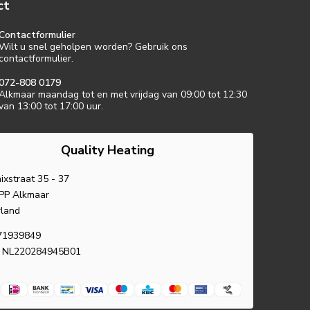
ct
Contactformulier
Wilt u snel geholpen worden? Gebruik ons
contactformulier.
072-808 0179
Alkmaar maandag tot en met vrijdag van 09:00 tot 12:30
van 13:00 tot 17:00 uur.
Quality Heating
ixstraat 35 - 37
PP Alkmaar
land
71939849
 NL220284945B01