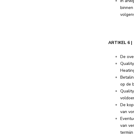
In afwi
binnen
volgens
ARTIKEL 
De ove
Qualit
Heating
Betalin
op de 
Quality
voldoen
De kope
van vor
Eventu
van ver
termijn