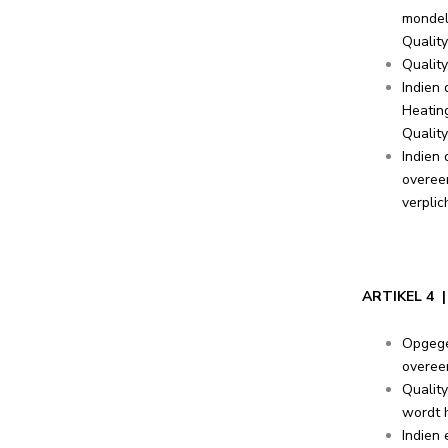
mondeli
Quality
Qualit
Indien
Heatin
Qualit
Indien 
overee
verplic
ARTIKEL 4
Opgegev
overee
Qualit
wordt 
Indien 