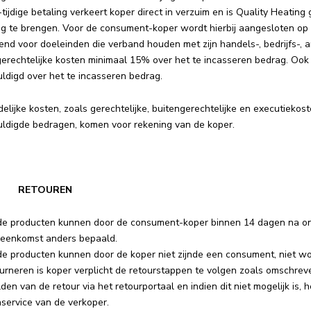
t-tijdige betaling verkeert koper direct in verzuim en is Quality Heating
ng te brengen. Voor de consument-koper wordt hierbij aangesloten op 
nd voor doeleinden die verband houden met zijn handels-, bedrijfs-, 
erechtelijke kosten minimaal 15% over het te incasseren bedrag. Ook is 
ldigd over het te incasseren bedrag.
delijke kosten, zoals gerechtelijke, buitengerechtelijke en executiekos
uldigde bedragen, komen voor rekening van de koper.
 | RETOUREN
de producten kunnen door de consument-koper binnen 14 dagen na ontv
ereenkomst anders bepaald.
de producten kunnen door de koper niet zijnde een consument, niet w
ourneren is koper verplicht de retourstappen te volgen zoals omschrev
en van de retour via het retourportaal en indien dit niet mogelijk is
service van de verkoper.