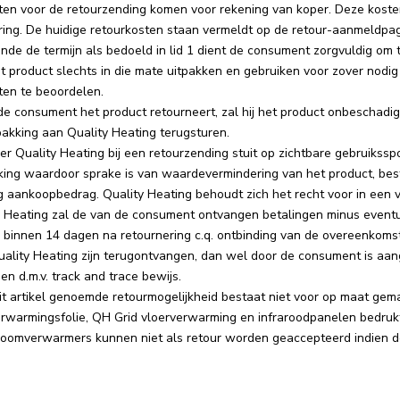
ten voor de retourzending komen voor rekening van koper. Deze koste
ering. De huidige retourkosten staan vermeldt op de retour-aanmeldpa
nde de termijn als bedoeld in lid 1 dient de consument zorgvuldig om
t product slechts in die mate uitpakken en gebruiken voor zover nodi
ten te beoordelen.
de consument het product retourneert, zal hij het product onbeschadig
pakking aan Quality Heating terugsturen.
r Quality Heating bij een retourzending stuit op zichtbare gebruikss
king waardoor sprake is van waardevermindering van het product, bes
ig aankoopbedrag. Quality Heating behoudt zich het recht voor in een
y Heating zal de van de consument ontvangen betalingen minus event
jk binnen 14 dagen na retournering c.q. ontbinding van de overeenkom
uality Heating zijn terugontvangen, dan wel door de consument is aan
n d.m.v. track and trace bewijs.
dit artikel genoemde retourmogelijkheid bestaat niet voor op maat ge
erwarmingsfolie, QH Grid vloerverwarming en infraroodpanelen bedrukt
roomverwarmers kunnen niet als retour worden geaccepteerd indien d