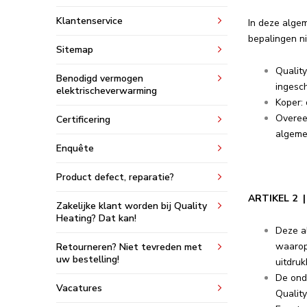
Klantenservice
In deze alge
bepalingen ni
Sitemap
Quality
Benodigd vermogen
ingesc
elektrischeverwarming
Koper: 
Overee
Certificering
algemen
Enquête
Product defect, reparatie?
ARTIKEL 2
Zakelijke klant worden bij Quality
Heating? Dat kan!
Deze a
waarop
Retourneren? Niet tevreden met
uw bestelling!
uitdruk
De ond
Vacatures
Qualit