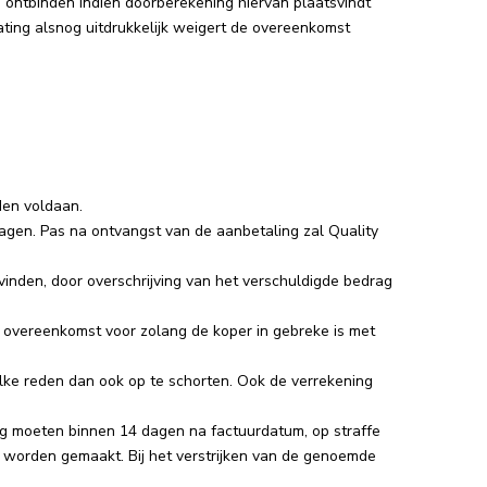
e ontbinden indien doorberekening hiervan plaatsvindt
ing alsnog uitdrukkelijk weigert de overeenkomst
den voldaan.
agen. Pas na ontvangst van de aanbetaling zal Quality
vinden, door overschrijving van het verschuldigde bedrag
e overeenkomst voor zolang de koper in gebreke is met
elke reden dan ook op te schorten. Ook de verrekening
ng moeten binnen 14 dagen na factuurdatum, op straffe
ar worden gemaakt. Bij het verstrijken van de genoemde