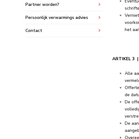
Eventue
Partner worden?
schrift
Verniet
Persoonlijk verwarmings advies
voorkom
het aan
Contact
ARTIKEL 3
Alle aa
vermel
Offerte
de datu
De offe
volledi
verstre
De aan
aangebo
Overee