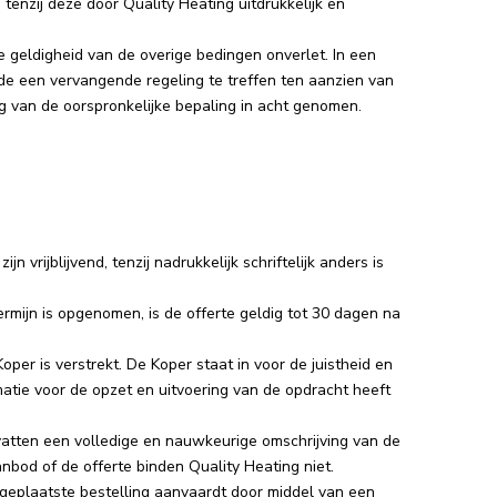
tenzij deze door Quality Heating uitdrukkelijk en
e geldigheid van de overige bedingen onverlet. In een
inde een vervangende regeling te treffen ten aanzien van
ng van de oorspronkelijke bepaling in acht genomen.
 vrijblijvend, tenzij nadrukkelijk schriftelijk anders is
termijn is opgenomen, is de offerte geldig tot 30 dagen na
per is verstrekt. De Koper staat in voor de juistheid en
ormatie voor de opzet en uitvoering van de opdracht heeft
vatten een volledige en nauwkeurige omschrijving van de
nbod of de offerte binden Quality Heating niet.
eplaatste bestelling aanvaardt door middel van een