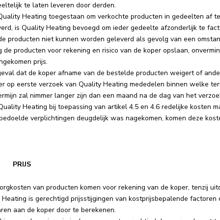
eltelijk te laten leveren door derden.
 Quality Heating toegestaan om verkochte producten in gedeelten af t
erd, is Quality Heating bevoegd om ieder gedeelte afzonderlijk te fact
de producten niet kunnen worden geleverd als gevolg van een omstandi
 de producten voor rekening en risico van de koper opslaan, onvermin
ngekomen prijs.
geval dat de koper afname van de bestelde producten weigert of ander
er op eerste verzoek van Quality Heating mededelen binnen welke te
rmijn zal nimmer langer zijn dan een maand na de dag van het verzoek 
Quality Heating bij toepassing van artikel 4.5 en 4.6 redelijke kosten
 bedoelde verplichtingen deugdelijk was nagekomen, komen deze koste
 | PRIJS
orgkosten van producten komen voor rekening van de koper, tenzij ui
 Heating is gerechtigd prijsstijgingen van kostprijsbepalende factore
ren aan de koper door te berekenen.