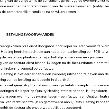
jking van de vorige zin is de consument gerechtigd de overeenkomst t
 drie maanden na totstandkoming van de overeenkomst en Quality Heat
 de oorspronkelijke condities na te willen komen.
6 | BETALINGSVOORWAARDEN
reengekomen prijs dient doorgaans door koper volledig vooraf te wor
y Heating heeft het recht om aan koper een aanbetaling van 50% te vr
 de bestelling plaatsen, tenzij schriftelijk anders overeengekomen.
g van de factuur dient binnen 14 dagen na de factuurdatum plaats te 
bankrekening vermeld op de factuur.
 Heating is niet eerder gehouden (verdere) uitvoering te geven aan d
ing van de betaling als bedoeld in dit artikel.
r is niet gerechtigd de nakoming van zijn betalingsverplichting om w
deringen die Koper op Quality Heating stelt te hebben, is uitgesloten.
ele vragen over – of bezwaren tegen – een factuur van Quality Heati
val van recht, schriftelijk en gemotiveerd aan Quality Heating kenba
 geldt de factuur als onvoorwaardelijk geaccepteerd.