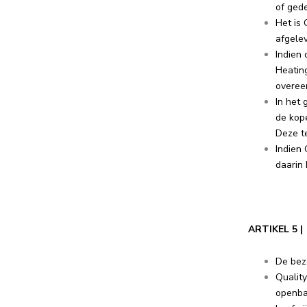
of gede
Het is
afgelev
Indien 
Heating
overee
In het 
de kop
Deze te
Indien 
daarin
ARTIKEL 5
De bez
Quality
openba