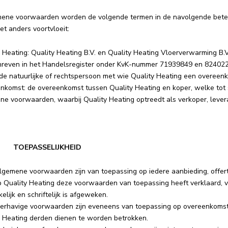
mene voorwaarden worden de volgende termen in de navolgende beteken
et anders voortvloeit:
 Heating: Quality Heating B.V. en Quality Heating Vloerverwarming B.
hreven in het Handelsregister onder KvK-nummer 71939849 en 82402
de natuurlijke of rechtspersoon met wie Quality Heating een overeenk
nkomst: de overeenkomst tussen Quality Heating en koper, welke tot 
e voorwaarden, waarbij Quality Heating optreedt als verkoper, levera
 | TOEPASSELIJKHEID
lgemene voorwaarden zijn van toepassing op iedere aanbieding, offer
 Quality Heating deze voorwaarden van toepassing heeft verklaard, v
kelijk en schriftelijk is afgeweken.
erhavige voorwaarden zijn eveneens van toepassing op overeenkomste
y Heating derden dienen te worden betrokken.