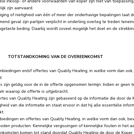
le inkoop- of andere voorwaarden van koper zijn niet van toepassing, 
elijk zijn aanvaard.
iging of nietigheid van één of meer der onderhavige bepalingen laat d
end geval zijn partijen verplicht in onderling overleg te treden tene
getaste beding. Daarbij wordt zoveel mogelijk het doel en de strekki
 | TOTSTANDKOMING VAN DE OVEREENKOMST
nbiedingen en/of offertes van Quality Heating, in welke vorm dan ook, zijn
d.
s zijn geldig voor de in de offerte opgenomen termijn. Indien er geen 
m waarop de offerte is uitgebracht.
rtes van Quality Heating zijn gebaseerd op de informatie die door de Ko
gheid van die informatie en staat ervoor in dat hij alle essentiële inf
kt.
biedingen en offertes van Quality Heating, in welke vorm dan ook, be
den producten. Kennelijke vergissingen of kennelijke fouten in het aa
nkomsten komen tot stand doordat Quality Heating de door de Koper g