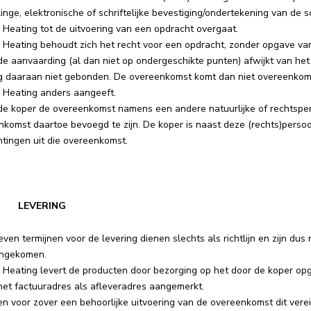
nge, elektronische of schriftelijke bevestiging/ondertekening van de 
 Heating tot de uitvoering van een opdracht overgaat.
y Heating behoudt zich het recht voor een opdracht, zonder opgave va
 de aanvaarding (al dan niet op ondergeschikte punten) afwijkt van h
g daaraan niet gebonden. De overeenkomst komt dan niet overeenkomst
y Heating anders aangeeft.
de koper de overeenkomst namens een andere natuurlijke of rechtspers
nkomst daartoe bevoegd te zijn. De koper is naast deze (rechts)persoo
htingen uit die overeenkomst.
 | LEVERING
en termijnen voor de levering dienen slechts als richtlijn en zijn dus ni
ngekomen.
y Heating levert de producten door bezorging op het door de koper opg
het factuuradres als afleveradres aangemerkt.
en voor zover een behoorlijke uitvoering van de overeenkomst dit vere