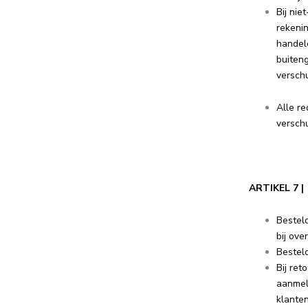
Bij nie
rekeni
handele
buiteng
verschu
Alle re
versch
ARTIKEL 7
Bestel
bij ov
Bestel
Bij ret
aanmeld
klanten