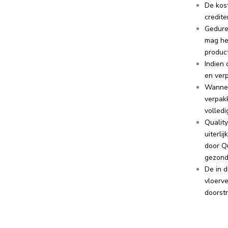
De kos
credit
Gedure
mag he
produc
Indien 
en ver
Wannee
verpak
volled
Qualit
uiterli
door Q
gezonde
De in 
vloerv
doorst