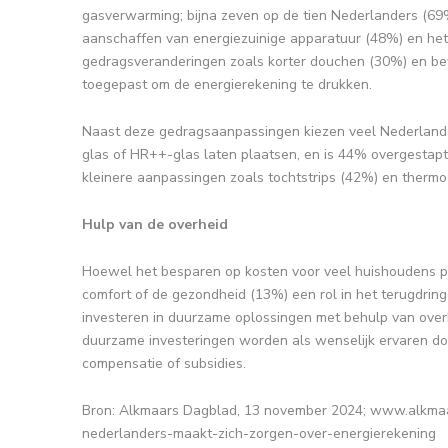
gasverwarming; bijna zeven op de tien Nederlanders (69%
aanschaffen van energiezuinige apparatuur (48%) en het 
gedragsveranderingen zoals korter douchen (30%) en be
toegepast om de energierekening te drukken.
Naast deze gedragsaanpassingen kiezen veel Nederlander
glas of HR++-glas laten plaatsen, en is 44% overgestapt o
kleinere aanpassingen zoals tochtstrips (42%) en thermo
Hulp van de overheid
Hoewel het besparen op kosten voor veel huishoudens prio
comfort of de gezondheid (13%) een rol in het terugdrin
investeren in duurzame oplossingen met behulp van overh
duurzame investeringen worden als wenselijk ervaren do
compensatie of subsidies.
Bron: Alkmaars Dagblad, 13 november 2024; www.alkma
nederlanders-maakt-zich-zorgen-over-energierekening