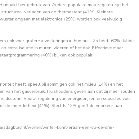
) maakt hier gebruik van. Andere populaire maatregelen zijn het
structureel verlagen van de thermostaat (41%). Kleinere
wuster omgaan met elektronica (29%) worden ook veelvuldig
s ook voor grotere investeringen in hun huis. Zo heeft 60% dubbel
p extra isolatie in muren, vloeren of het dak. Effectieve maar
staatprogrammering (40%) blijken ook populair.
riteit heeft, speelt bij sommigen ook het milieu (14%) en het
gen van het gasverbruik. Huishoudens geven aan dat zij meer zouden
eidssteun. Vooral regulering van energieprijzen en subsidies voor
or de meerderheid (41%). Slechts 13% geeft de voorkeur aan
arsdagblad.nl/wonen/winter-komt-eraan-een-op-de-drie-