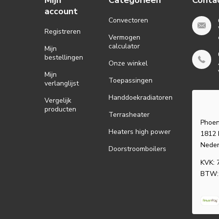
Mijn
Categorieën
Conta
account
Convectoren
Registreren
Vermogen
calculator
Mijn
bestellingen
Onze winkel
Mijn
Toepassingen
verlanglijst
Handdoekradiatoren
Vergelijk
producten
Terrasheater
Phoen
Heaters high power
1812 
Neder
Doorstroomboilers
KVK: 
BTW: