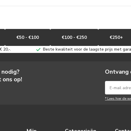
€50 - €100
€100 - €250
€250+
 20,-.
Beste kwaliteit voor de laagste prijs met gara
s nodig?
Ontvang 
 ons op!
* Lees hier de w