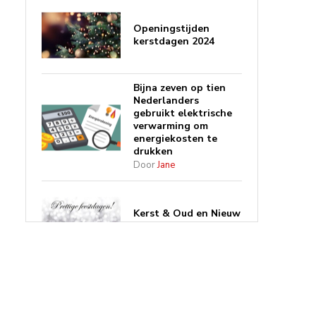
Openingstijden
kerstdagen 2024
Bijna zeven op tien
Nederlanders
gebruikt elektrische
verwarming om
energiekosten te
drukken
Door
Jane
Kerst & Oud en Nieuw
bij Quality Heating
Wat is een
doorstroomverwarmer?
Door
Richard Heijde