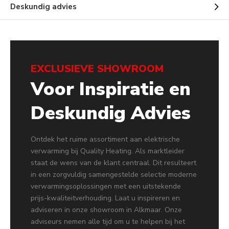
Deskundig advies
EXCLUSIEVE SHOWROOM
Voor Inspiratie en
Deskundig Advies
Ontdek het ruime assortiment aan elektrische
verwarming bij Quality Heating. Als marktleider
staat de wens van de klant centraal. Dit resulteert
in een zorgvuldig samengestelde selectie moderne
verwarmingsoplossingen met een uitstekende
prijs-kwaliteitverhouding. Laat u inspireren en
adviseren in onze showroom in Alkmaar. Onze
adviseurs nemen alle tijd om u te helpen bij het