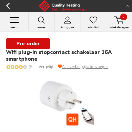
0
menu
zoeken
inloggen
wishlist
winkelwagen
Pre-order
Wifi plug-in stopcontact schakelaar 16A
smartphone
(5)
Vergelijk
Aan verlanglijst toevoegen