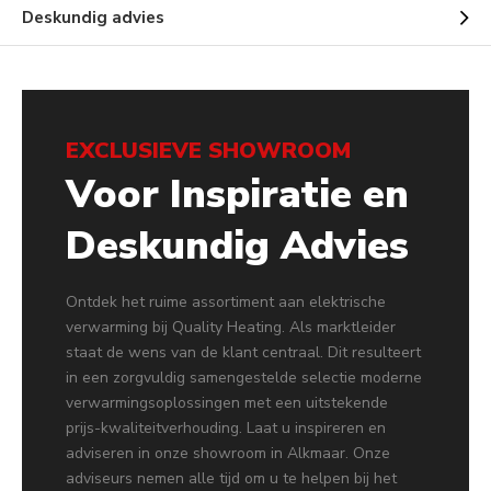
Deskundig advies
EXCLUSIEVE SHOWROOM
Voor Inspiratie en
Deskundig Advies
Ontdek het ruime assortiment aan elektrische
verwarming bij Quality Heating. Als marktleider
staat de wens van de klant centraal. Dit resulteert
in een zorgvuldig samengestelde selectie moderne
verwarmingsoplossingen met een uitstekende
prijs-kwaliteitverhouding. Laat u inspireren en
adviseren in onze showroom in Alkmaar. Onze
adviseurs nemen alle tijd om u te helpen bij het