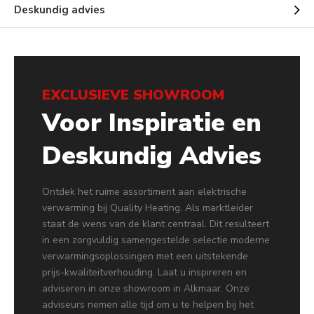
Deskundig advies
EXCLUSIEVE SHOWROOM
Voor Inspiratie en
Deskundig Advies
Ontdek het ruime assortiment aan elektrische
verwarming bij Quality Heating. Als marktleider
staat de wens van de klant centraal. Dit resulteert
in een zorgvuldig samengestelde selectie moderne
verwarmingsoplossingen met een uitstekende
prijs-kwaliteitverhouding. Laat u inspireren en
adviseren in onze showroom in Alkmaar. Onze
adviseurs nemen alle tijd om u te helpen bij het