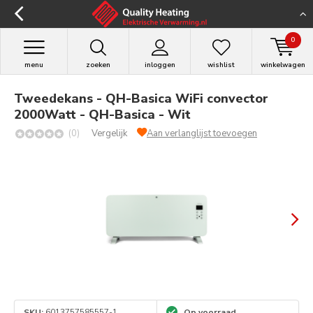
0
menu
zoeken
inloggen
wishlist
winkelwagen
Tweedekans - QH-Basica WiFi convector
2000Watt - QH-Basica - Wit
(0)
Vergelijk
Aan verlanglijst toevoegen
SKU:
6013757585557-1
Op voorraad