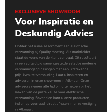
EXCLUSIEVE SHOWROOM
Voor Inspiratie en
Deskundig Advies
Ontdek het ruime assortiment aan elektrische
verwarming bij Quality Heating. Als marktleider
staat de wens van de klant centraal. Dit resulteert
in een zorgvuldig samengestelde selectie moderne
verwarmingsoplossingen met een uitstekende
prijs-kwaliteitverhouding. Laat u inspireren en
adviseren in onze showroom in Alkmaar. Onze
adviseurs nemen alle tijd om u te helpen bij het
maken van de juiste keuze voor elektrische
verwarming. Bovendien kunt u onze producten,
indien op voorraad, direct afhalen in onze vestiging
in Alkmaar.