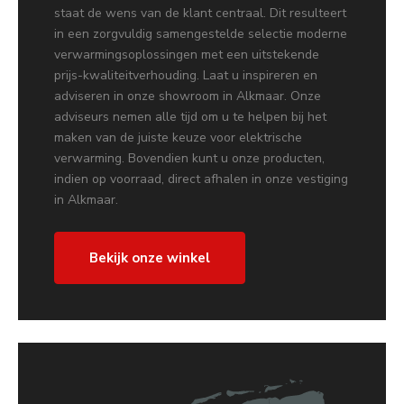
staat de wens van de klant centraal. Dit resulteert
in een zorgvuldig samengestelde selectie moderne
verwarmingsoplossingen met een uitstekende
prijs-kwaliteitverhouding. Laat u inspireren en
adviseren in onze showroom in Alkmaar. Onze
adviseurs nemen alle tijd om u te helpen bij het
maken van de juiste keuze voor elektrische
verwarming. Bovendien kunt u onze producten,
indien op voorraad, direct afhalen in onze vestiging
in Alkmaar.
Bekijk onze winkel