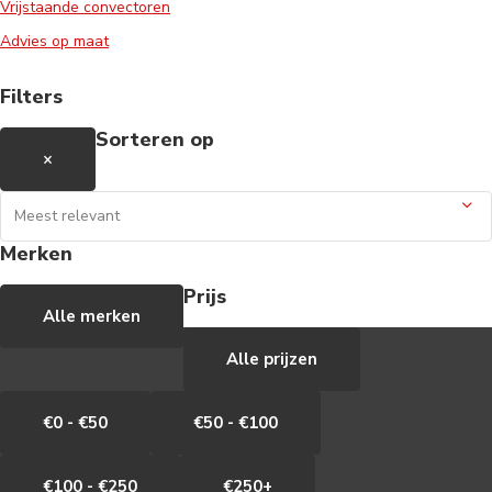
Vrijstaande convectoren
Advies op maat
Filters
Sorteren op
×
Merken
Prijs
Alle merken
Alle prijzen
€0 - €50
€50 - €100
€100 - €250
€250+