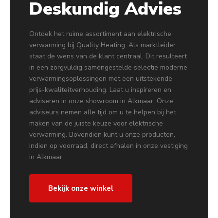
Deskundig Advies
Ontdek het ruime assortiment aan elektrische
verwarming bij Quality Heating. Als marktleider
staat de wens van de klant centraal. Dit resulteert
in een zorgvuldig samengestelde selectie moderne
verwarmingsoplossingen met een uitstekende
prijs-kwaliteitverhouding. Laat u inspireren en
adviseren in onze showroom in Alkmaar. Onze
adviseurs nemen alle tijd om u te helpen bij het
maken van de juiste keuze voor elektrische
verwarming. Bovendien kunt u onze producten,
indien op voorraad, direct afhalen in onze vestiging
in Alkmaar.
Bekijk onze winkel