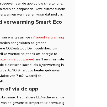
orgegeven aan de app op uw smartphone,
onitoren en aanpassen. Deze slimme functie
e verwarmen wanneer en waar dat nodig is.
od verwarming Smart Eco
 van energiezuinige
infrarood verwarming
.
 worden aangesloten op groene
ere CO2-uitstoot. De mogelijkheid om
elijke warmte helpt ook om energie te
lazen infrarood paneel
heeft een minimale
e elektrische kachel als bijverwarming in
nt u de AENO Smart Eco heater gebruiken
vlakte van 7 m2) waarbij de
lt.
 of via de app
uiksgemak. Het heldere LED-scherm en de
n van de gewenste temperatuur eenvoudig.