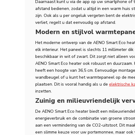
Daarnaast kunt u via de app op uw smartphone of t
afstand bedienen, zodat u altijd in een warm huis s
zijn. Ook als u per ongeluk vergeten bent de elektri
verliet, regelt u dat eenvoudig op afstand.
Modern en stijlvol warmtepan
Het moderne ontwerp van de AENO Smart Eco heate
elk interieur. Het paneel is slechts 11 millimeter d
beschikbaar in wit of zwart. Dit zorgt niet alleen vo
AENO Smart Eco heater ook robuust en duurzaam. 
heeft een hoogte van 36,5 cm. Eenvoudige montag
wandbeugel of u kunt het warmtepaneel op de me
plaatsen. Dit is vooral handig als u de
elektrische k
inzetten.
Zuinig en milieuvriendelijk ve
De AENO Smart Eco heater biedt een milieuvriendel
energieverbruik en de combinatie van groene stroo
aan een vermindering van de CO2-uitstoot. Dit maa
een slimme keuze voor uw portemonnee, maar ook v