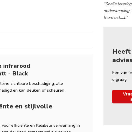
“Snelle levering
ondersteuning. 
thermostaat.”
Heeft 
advie
 infrarood
tt - Black
Een van o
u graag!
leine zichtbare beschadiging; alle
chadigd en kan deuken of scheuren
Vraa
nte en stijlvolle
voor efficiënte en flexibele verwarming in