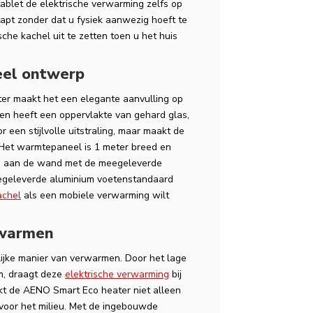
ablet de elektrische verwarming zelfs op
tapt zonder dat u fysiek aanwezig hoeft te
sche kachel uit te zetten toen u het huis
eel ontwerp
r maakt het een elegante aanvulling op
ik en heeft een oppervlakte van gehard glas,
or een stijlvolle uitstraling, maar maakt de
Het warmtepaneel is 1 meter breed en
e aan de wand met de meegeleverde
egeleverde aluminium voetenstandaard
achel
als een mobiele verwarming wilt
rwarmen
ijke manier van verwarmen. Door het lage
m, draagt deze
elektrische verwarming
bij
kt de AENO Smart Eco heater niet alleen
oor het milieu. Met de ingebouwde