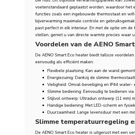
uw huis. Dit stijlvolle verwarmingspaneel kan zow
voetenstandaard geplaatst worden, waardoor het e
functies zoals een ingebouwde thermostaat en wifi
bijverwarming maximale controle en gebruiksgemak
past perfect in elk interieur. En met de optie om de
stellen, geniet u van directe warmte precies waar u
Voordelen van de AENO Smart
De AENO Smart Eco heater biedt talloze voordelen
eenvoudig als efficiënt maken:
Flexibele plaatsing: Kan aan de wand gemonte
Energiezuinig: Dankzij de slimme thermostaat
Veiligheid: Omval-beveiliging en IP44 water- 
Slimme bediening: Eenvoudig te bedienen via
Stijlvol ontwerp: Ultradun ontwerp (11 mm) 
Handige bediening: Met LED-scherm en fysiek
Duurzaamheid: Lange levensduur met een mi
Slimme temperatuurregeling e
De AENO Smart Eco heater is uitgerust met een sens