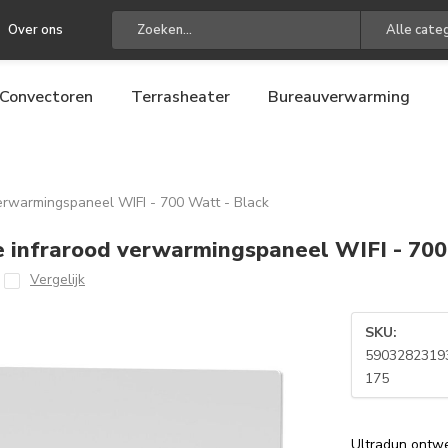
Over ons
Alle cate
Convectoren
Terrasheater
Bureauverwarming
rwarmingspaneel WIFI - 700 Watt - Black
nfrarood verwarmingspaneel WIFI - 700
Vergelijk
SKU:
5903282319
175
Ultradun ontw