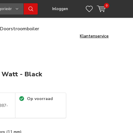
0
gorieën
Inloggen
Doorstroomboiler
Klantenservice
 Watt - Black
Op voorraad
387-
erp (11 mm)