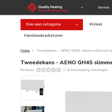
Service
Kies een categorie
Winkel
Handdoekradiatoren
Home
Tweedekans - AENO GH4S slimme infrarood ve
Tweedekans - AENO GH4S slimme i
Reviews:
Je beoordeling toevoegen
(0)