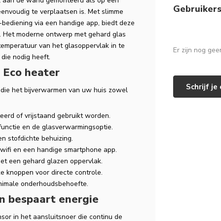
el aan de wand gemonteerd als op een
Gebruiker
envoudig te verplaatsen is. Met slimme
-bediening via een handige app, biedt deze
. Het moderne ontwerp met gehard glas
 temperatuur van het glasoppervlak in te
Er zijn nog ge
 die nodig heeft.
 Eco heater
Schrijf j
 die het bijverwarmen van uw huis zowel
erd of vrijstaand gebruikt worden.
functie en de glasverwarmingsoptie.
en stofdichte behuizing.
 wifi en een handige smartphone app.
met een gehard glazen oppervlak.
e knoppen voor directe controle.
nimale onderhoudsbehoefte.
n bespaart energie
or in het aansluitsnoer die continu de