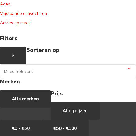
Adax
Vrijstaande convectoren
Advies op maat
Filters
Sorteren op
×
Merken
Prijs
Alle merken
Alle prijzen
€0 - €50
€50 - €100