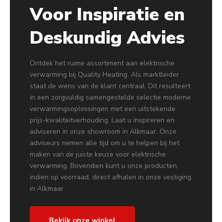
Voor Inspiratie en
Deskundig Advies
Ontdek het ruime assortiment aan elektrische
verwarming bij Quality Heating. Als marktleider
staat de wens van de klant centraal. Dit resulteert
in een zorgvuldig samengestelde selectie moderne
verwarmingsoplossingen met een uitstekende
prijs-kwaliteitverhouding. Laat u inspireren en
adviseren in onze showroom in Alkmaar. Onze
adviseurs nemen alle tijd om u te helpen bij het
maken van de juiste keuze voor elektrische
verwarming. Bovendien kunt u onze producten,
indien op voorraad, direct afhalen in onze vestiging
in Alkmaar.
Bekijk onze winkel