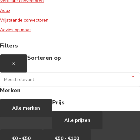
Verticale convectoren
Adax
Vrijstaande convectoren
Advies op maat
Filters
Sorteren op
×
Merken
Prijs
Alle merken
Alle prijzen
€0 - €50
€50 - €100