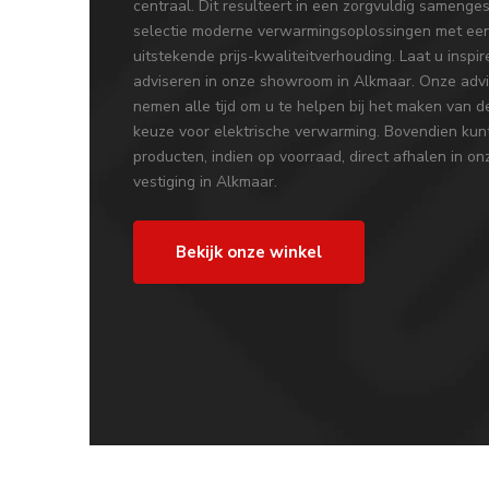
centraal. Dit resulteert in een zorgvuldig samenge
selectie moderne verwarmingsoplossingen met ee
uitstekende prijs-kwaliteitverhouding. Laat u inspi
adviseren in onze showroom in Alkmaar. Onze adv
nemen alle tijd om u te helpen bij het maken van de
keuze voor elektrische verwarming. Bovendien kun
producten, indien op voorraad, direct afhalen in on
vestiging in Alkmaar.
Bekijk onze winkel