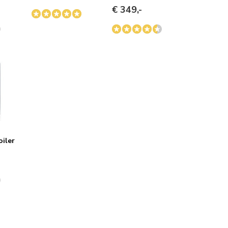
€ 349,-
iler