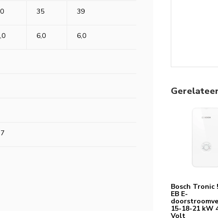
0
35
39
,0
6,0
6,0
AD
Gerelatee
,7
Bosch Tronic 
EB E-
doorstroomv
15-18-21 kW 
Volt