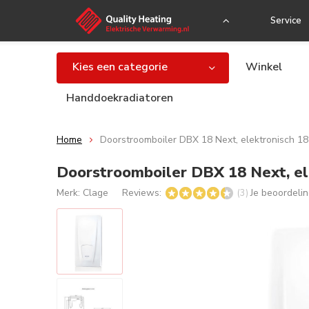
Service
Kies een categorie
Winkel
Handdoekradiatoren
Home
Doorstroomboiler DBX 18 Next, elektronisch 1
Doorstroomboiler DBX 18 Next, e
Merk:
Clage
Reviews:
Je beoordeli
(3)