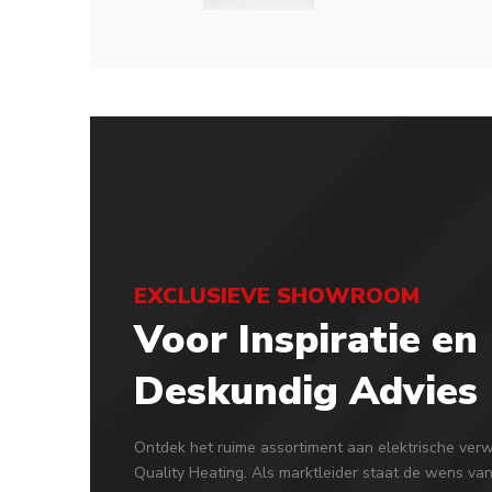
EXCLUSIEVE SHOWROOM
Voor Inspiratie en
Deskundig Advies
Ontdek het ruime assortiment aan elektrische verw
Quality Heating. Als marktleider staat de wens van