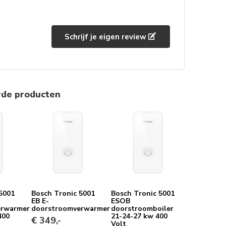
tastisch! Het apparaat werkt prefect en
bespaart enorm veel engergie. Echt een
aanrader als je snel warm water nodig hebt
Schrijf je eigen review
zonder gedoe. Zeer tevreden met dit product,
het maakt het leven zo veel gemakkelijker!
rde producten
5001
Bosch Tronic 5001
Bosch Tronic 5001
EB E-
ESOB
erwarmer
doorstroomverwarmer
doorstroomboiler
400
21-24-27 kw 400
€ 349,-
Volt