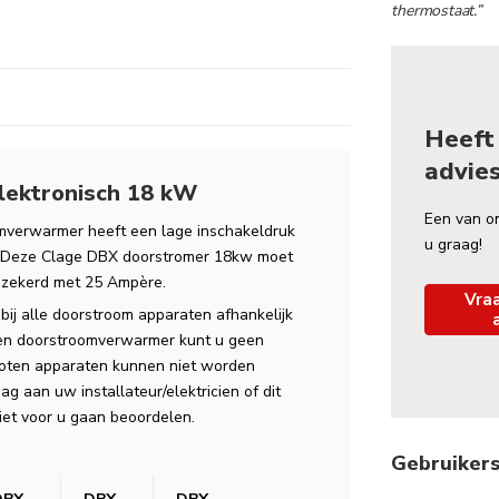
thermostaat.”
Heeft 
advie
lektronisch 18 kW
Een van o
verwarmer heeft een lage inschakeldruk
u graag!
n. Deze Clage DBX doorstromer 18kw moet
ezekerd met 25 Ampère.
Vraa
bij alle doorstroom apparaten afhankelijk
 een doorstroomverwarmer kunt u geen
loten apparaten kunnen niet worden
g aan uw installateur/elektricien of dit
 niet voor u gaan beoordelen.
Gebruiker