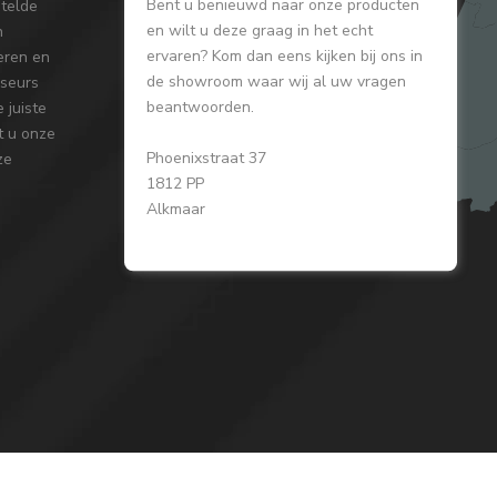
Bent u benieuwd naar onze producten
stelde
en wilt u deze graag in het echt
n
ervaren? Kom dan eens kijken bij ons in
reren en
de showroom waar wij al uw vragen
iseurs
beantwoorden.
 juiste
t u onze
Phoenixstraat 37
ze
1812 PP
Alkmaar