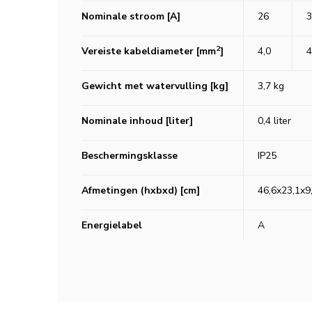
Nominale stroom [A]
26
3
2
Vereiste kabeldiameter [mm
]
4,0
4
Gewicht met watervulling [kg]
3,7 kg
Nominale inhoud [liter]
0,4 liter
Beschermingsklasse
IP25
Afmetingen (hxbxd) [cm]
46,6x23,1x9
Energielabel
A