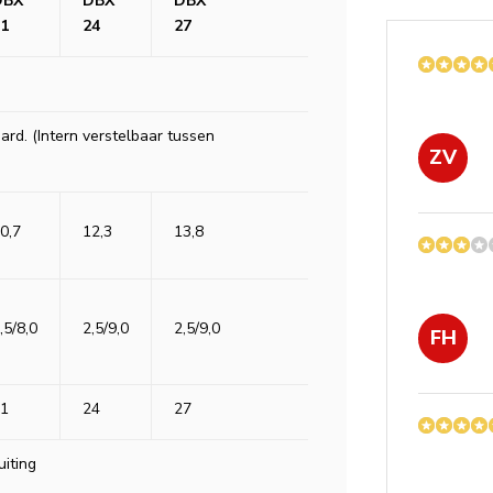
DBX
DBX
DBX
1
24
27
rd. (Intern verstelbaar tussen
ZV
0,7
12,3
13,8
,5/8,0
2,5/9,0
2,5/9,0
FH
1
24
27
uiting