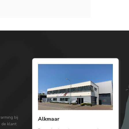
arming bij
Alkmaar
 de klant