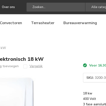
Over ons
Alle cate
Convectoren
Terrasheater
Bureauverwarming
8 kW
lektronisch 18 kW
Voor 16.30
ng toevoegen
Vergelijk
SKU:
3200-3
18 kw
400 Volt
3 fase aansluit