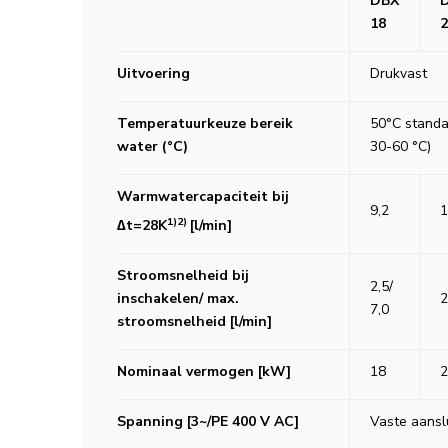
DBX
18
2
Uitvoering
Drukvast
Temperatuurkeuze bereik
50°C standaa
water (°C)
30-60 °C)
Warmwatercapaciteit bij
9,2
1
1)2)
∆t=28K
[l/min]
Stroomsnelheid bij
2,5/
inschakelen/ max.
2
7,0
stroomsnelheid [l/min]
Nominaal vermogen [kW]
18
2
Spanning [3~/PE 400 V AC]
Vaste aansl