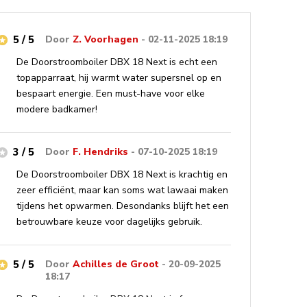
5 / 5
Door
Z. Voorhagen
- 02-11-2025 18:19
De Doorstroomboiler DBX 18 Next is echt een
topapparraat, hij warmt water supersnel op en
bespaart energie. Een must-have voor elke
modere badkamer!
3 / 5
Door
F. Hendriks
- 07-10-2025 18:19
De Doorstroomboiler DBX 18 Next is krachtig en
zeer efficiënt, maar kan soms wat lawaai maken
tijdens het opwarmen. Desondanks blijft het een
betrouwbare keuze voor dagelijks gebruik.
5 / 5
Door
Achilles de Groot
- 20-09-2025
18:17
De Doorstroomboiler DBX 18 Next is fan-