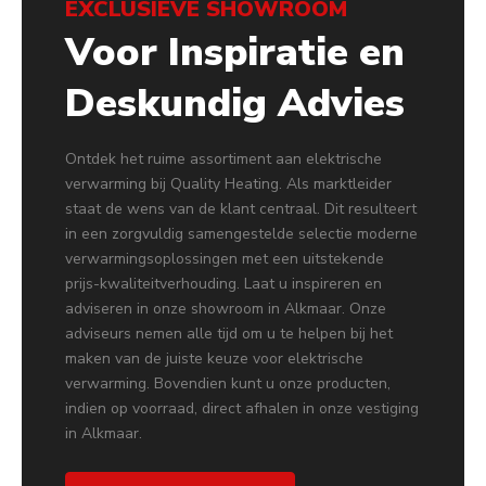
EXCLUSIEVE SHOWROOM
Voor Inspiratie en
Deskundig Advies
Ontdek het ruime assortiment aan elektrische
verwarming bij Quality Heating. Als marktleider
staat de wens van de klant centraal. Dit resulteert
in een zorgvuldig samengestelde selectie moderne
verwarmingsoplossingen met een uitstekende
prijs-kwaliteitverhouding. Laat u inspireren en
adviseren in onze showroom in Alkmaar. Onze
adviseurs nemen alle tijd om u te helpen bij het
maken van de juiste keuze voor elektrische
verwarming. Bovendien kunt u onze producten,
indien op voorraad, direct afhalen in onze vestiging
in Alkmaar.