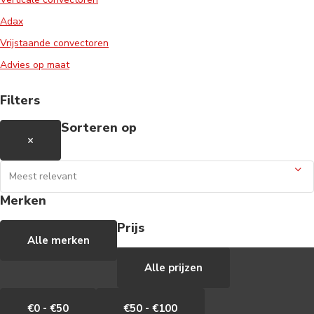
Adax
Vrijstaande convectoren
Advies op maat
Filters
Sorteren op
×
Merken
Prijs
Alle merken
Alle prijzen
€0 - €50
€50 - €100