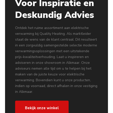
Voor Inspiratie en
Deskundig Advies
Ontdek het ruime assortiment aan elektrische
verwarming bij Quality Heating. Als marktleider
staat de wens van de klant centraal. Dit resulteert
in een zorgvuldig samengestelde selectie moderne
verwarmingsoplossingen met een uitstekende
prijs-kwaliteitverhouding. Laat u inspireren en
adviseren in onze showroom in Alkmaar. Onze
adviseurs nemen alle tijd om u te helpen bij het
maken van de juiste keuze voor elektrische
verwarming. Bovendien kunt u onze producten,
indien op voorraad, direct afhalen in onze vestiging
in Alkmaar.
Bekijk onze winkel