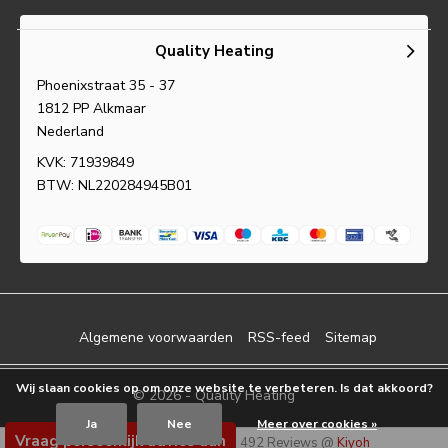
Quality Heating
Phoenixstraat 35 - 37
1812 PP Alkmaar
Nederland
KVK: 71939849
BTW: NL220284945B01
Algemene voorwaarden
RSS-feed
Sitemap
Wij slaan cookies op om onze website te verbeteren. Is dat akkoord?
© 2026 -
Quality Heating
Ja
Nee
Meer over cookies »
Vraag persoonlijk advies aan
Quality Heating
9.2
/
10
-
492
Reviews @
Kiyoh