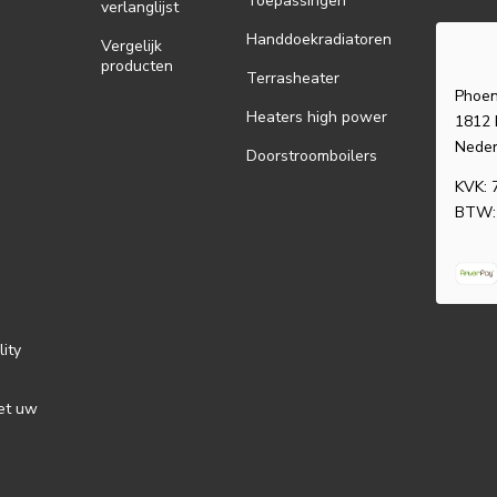
Toepassingen
verlanglijst
Handdoekradiatoren
Vergelijk
producten
Terrasheater
Phoen
Heaters high power
1812 
Neder
Doorstroomboilers
KVK: 
BTW:
lity
et uw