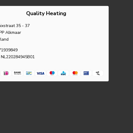
Quality Heating
ixstraat 35 - 37
PP Alkmaar
land
71939849
 NL220284945B01