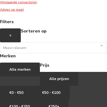
Vrijstaande convectoren
Advies op maat
Filters
Sorteren op
×
Merken
Prijs
Alle merken
Alle prijzen
€0 - €50
€50 - €100
€100 - €250
€250+